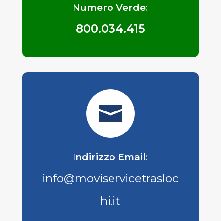
Numero Verde:
800.034.415

Indirizzo Email:
info@moviservicetrasloc
hi.it