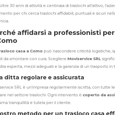
ltre 30 anni di attività e centinaia di traslochi all’attivo, l’a
imento per chi cerca traslochi affidabili, puntuali e sicuri nell
ncia.
rché affidarsi a professionisti pe
Como
rasloco casa a Como
può nascondere criticità logistiche, spaz
li da smontare con cura. Scegliere
Moviservice SRL
signifi
ra esperta, mezzi adeguati e la garanzia di un trasporto in t
 ditta regolare e assicurata
service SRL è un’impresa regolarmente iscritta, con tutte le
are nel settore traslochi. Ogni intervento è
coperto da ass
ma tranquillità e tutela per il cliente.
nostro metodo per un trasloco casa ef