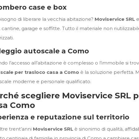
ombero case e box
bisogno di liberare la vecchia abitazione?
Moviservice SRL
e
 cantine, garage e soffitte. Tutto il materiale non riutilizzab
izzati.
leggio autoscale a Como
o l’accesso all’abitazione è complesso o l’immobile si trova 
scale per trasloco casa a Como
è la soluzione perfetta. 
scale moderne e personale qualificato.
rché scegliere Moviservice SRL pe
sa Como
erienza e reputazione sul territorio
ltre trent’anni
Moviservice SRL
è sinonimo di qualità, affida
ato centinaia di famiglie in provincia di Como a cambiare c