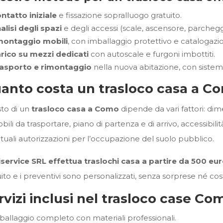
ntatto iniziale
e fissazione sopralluogo gratuito.
alisi degli spazi
e degli accessi (scale, ascensore, parchegg
ontaggio mobili
, con imballaggio protettivo e catalogazion
rico su mezzi dedicati
con autoscale e furgoni imbottiti.
asporto e rimontaggio
nella nuova abitazione, con sistema
anto costa un trasloco casa a C
sto di un
trasloco casa a Como
dipende da vari fattori: dim
bili da trasportare, piano di partenza e di arrivo, accessibili
tuali autorizzazioni per l’occupazione del suolo pubblico.
service SRL effettua traslochi casa a partire da 500 eu
ito e i preventivi sono personalizzati, senza sorprese né cost
rvizi inclusi nel trasloco case Co
ballaggio completo con materiali professionali.