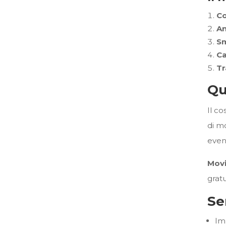
Co
An
Sm
Ca
Tr
Qu
Il co
di mo
even
Movi
gratu
Se
Im