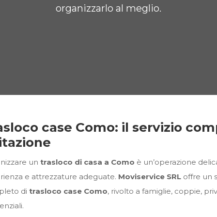
organizzarlo al meglio.
asloco case Como: il servizio com
itazione
nizzare un
trasloco di casa a Como
è un’operazione delica
rienza e attrezzature adeguate.
Moviservice SRL
offre un s
leto di
trasloco case Como
, rivolto a famiglie, coppie, pr
enziali.