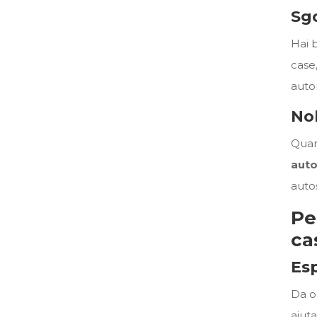
Sg
Hai 
case,
autor
No
Quand
auto
auto
Pe
ca
Esp
Da o
aiut