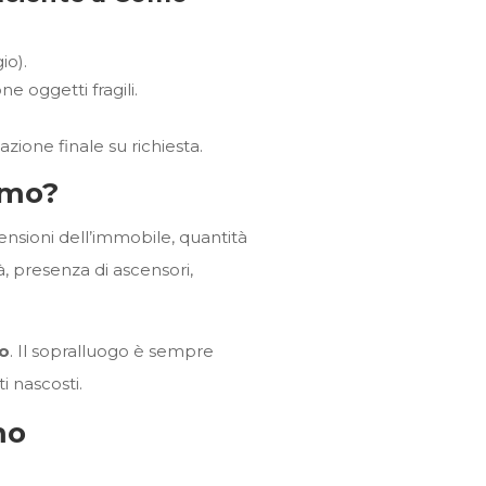
io).
e oggetti fragili.
zione finale su richiesta.
omo?
ensioni dell’immobile, quantità
tà, presenza di ascensori,
ro
. Il sopralluogo è sempre
i nascosti.
mo