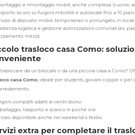
ontaggio e rimontaggio mobili, anche complessi (cucine, a
sporto sicuro su furgoni imbottiti e autoscale fino a 10 piani
rvizio di deposito mobili, temporaneo o prolungato, in locali 
istenza logistica e gestione autorizzazioni comunali (es. pass
azzamento mezzi).
ccolo trasloco casa Como: soluzio
nveniente
 traslocare da un bilocale o da una piccola casa a Como? Offr
loco casa Como
, ideale per studenti, giovani coppie o per
’arredamento.
goni compatti adatti ai centri storici.
ballaggio, trasporto e scarico in poche ore.
rvizio disponibile anche nel weekend o festivi.
rvizi extra per completare il tra