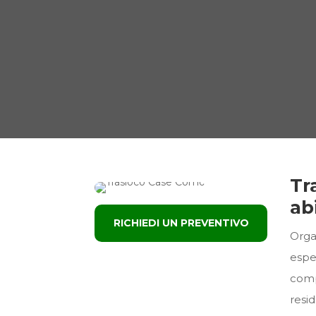
Tr
ab
RICHIEDI UN PREVENTIVO
Orga
espe
comp
resid