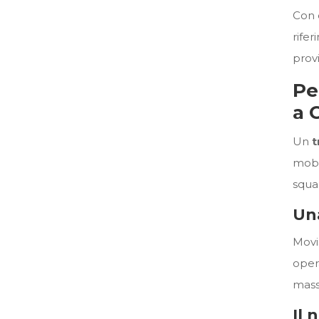
Con o
rifer
provi
Pe
a 
Un
t
mobi
squad
Una
Movi
oper
massi
Il 