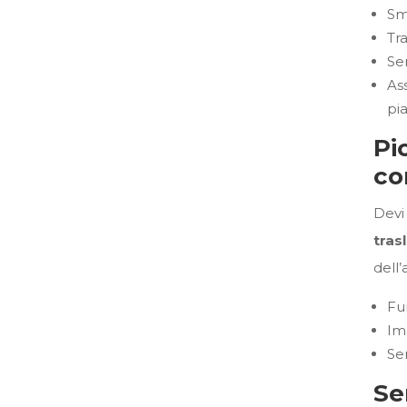
Sm
Tra
Se
Ass
pi
Pi
co
Devi
tras
dell
Fur
Im
Se
Se