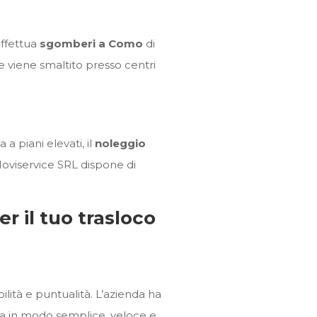
ffettua
sgomberi a Como
di
ile viene smaltito presso centri
a piani elevati, il
noleggio
Moviservice SRL dispone di
r il tuo trasloco
bilità e puntualità. L’azienda ha
asa in modo semplice, veloce e