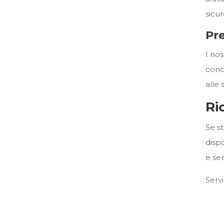
sicur
Pre
I nos
conc
alle
Ri
Se s
disp
e se
Serv