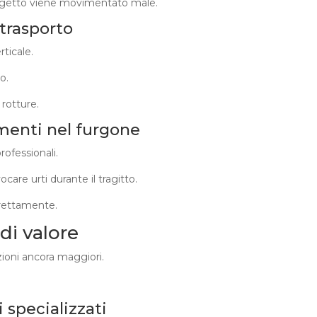
ggetto viene movimentato male.
 trasporto
rticale.
o.
 rotture.
menti nel furgone
rofessionali.
care urti durante il tragitto.
rettamente.
di valore
zioni ancora maggiori.
 specializzati