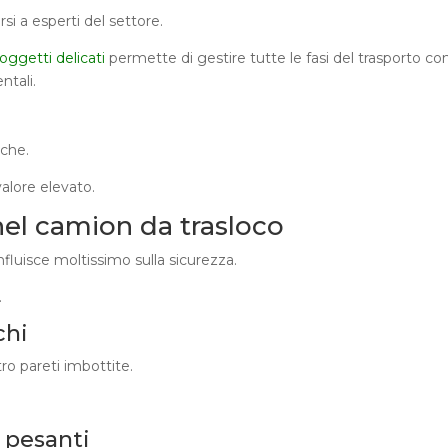
si a esperti del settore.
 oggetti delicati
permette di gestire tutte le fasi del trasporto co
ntali.
i
iche.
alore elevato.
nel camion da trasloco
nfluisce moltissimo sulla sicurezza.
.
chi
ro pareti imbottite.
i pesanti