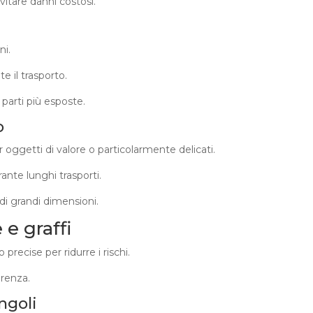
itare danni costosi.
ni.
 il trasporto.
parti più esposte.­
o
 oggetti di valore o particolarmente delicati.
nte lunghi trasporti.
di grandi dimensioni.
 e graffi
recise per ridurre i rischi.
erenza.
ngoli