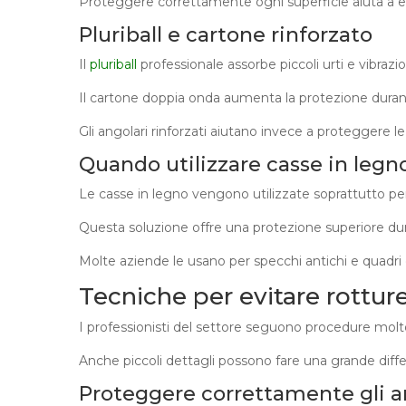
Proteggere correttamente ogni superficie aiuta a ev
Pluriball e cartone rinforzato
Il
pluriball
professionale assorbe piccoli urti e vibrazio
Il cartone doppia onda aumenta la protezione durante
Gli angolari rinforzati aiutano invece a proteggere le 
Quando utilizzare casse in legn
Le casse in legno vengono utilizzate soprattutto per
Questa soluzione offre una protezione superiore dura
Molte aziende le usano per specchi antichi e quadri 
Tecniche per evitare rotture
I professionisti del settore seguono procedure molto p
Anche piccoli dettagli possono fare una grande diff
Proteggere correttamente gli a