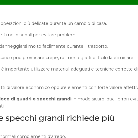
 operazioni più delicate durante un cambio di casa.
i nel pluriball per evitare problemi.
no danneggiarsi molto facilmente durante il trasporto.
arico può provocare crepe, rotture o graffi difficili da eliminare.
, è importante utilizzare materiali adeguati e tecniche corrette di
i di valore economico oppure elementi con forte valore affetti
loco di quadri e specchi grandi
in modo sicuro, quali errori evi
ti.
 e specchi grandi richiede più
 normali complementi d’arredo.